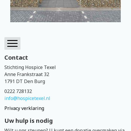
Contact
Home
Stichting Hospice Texel
Hospicezorg
Anne Frankstraat 32
1791 DT Den Burg
Over ons
0222 728132
Vrijwilligers
info@hospicetexel.nl
Ons steunen
Privacy verklaring
Nieuws
Uw hulp is nodig
Aanmelden nieuwsbrief
Wilt u ons steunen? U kunt een donatie overmaken via